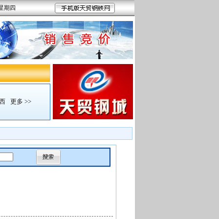
 星期四
西
更多 >>