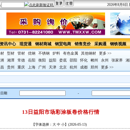
2026年8月6日
资讯中心
现货通
钢材商城
钢贸电商
销售竞价
采购通
钢铁视频
板材
型材
管材
优钢
不锈钢
炉料
有色金属
其他钢材
更多 >>
株洲
湘潭
常德
岳阳
衡阳
益阳
娄底
邵阳
怀化
郴州
永州
张家界
湘
南昌
贵州
重庆
上海
广州
天津
北京
杭州
成都
郑州
更多 >>
日期
-
13日益阳市场彩涂板卷价格行情
【字体选择：
大
中
小
】(
2026-05-13
)