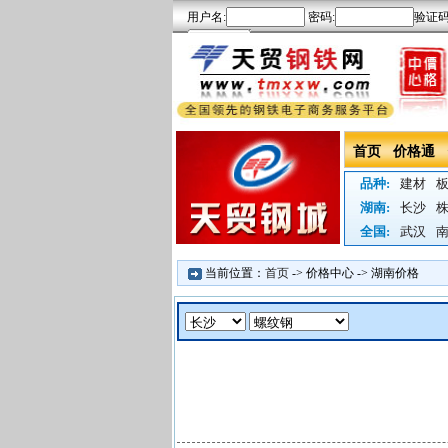
首页
价格通
品种:
建材
湖南:
长沙
全国:
武汉
当前位置：
首页
->
价格中心
->
湖南价格